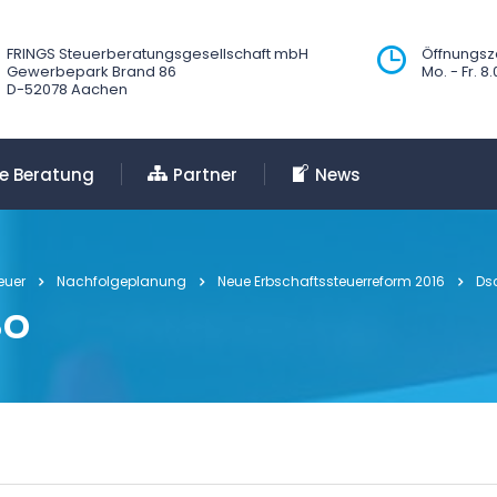
FRINGS Steuerberatungsgesellschaft mbH
Öffnungsze
Gewerbepark Brand 86
Mo. - Fr. 8
D-52078 Aachen
le Beratung
Partner
News
euer
Nachfolgeplanung
Neue Erbschaftssteuerreform 2016
Ds
50