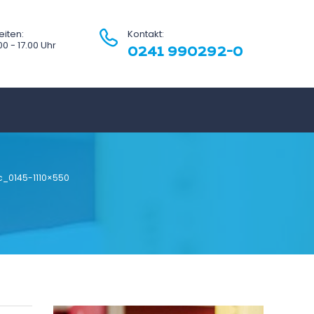
iten:
Kontakt:
.00 - 17.00 Uhr
0241 990292-0
c_0145-1110×550