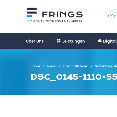
Über Uns
Leistungen
Digita
Home
News
Erbschaftsteuer
Schenkungst
DSC_0145-1110×5